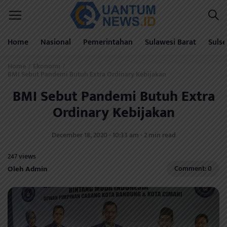
Home
Nasional
Pemerintahan
Sulawesi Barat
Sulse
Home
Ekonomi
/
/
BMI Sebut Pandemi Butuh Extra Ordinary Kebijakan
BMI Sebut Pandemi Butuh Extra
Ordinary Kebijakan
December 18, 2020 - 10:33 am - 2 min read
247 views
Oleh Admin
Comment: 0