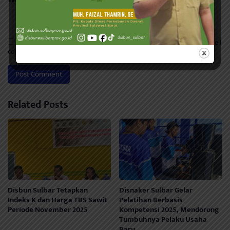
Save my name, email, and website in this browser for the next time I
comment.
Related Posts
Disbun Sulbar Tetapkan
Disnaker Sulbar Gelar
Indeks K dan Harga TBS Sawit
Pelatihan Berbasis
Periode November 2025
Kompetensi 2025, Mendorong
Tumbuhnya Pelaku Usaha
Baru