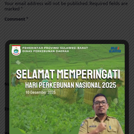
Your email address will not be published.
Required fields are
marked
*
Comment
*
Name
*
Email
*
Website